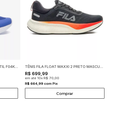
TÊNIS FILA PROGRESS AZUL INFANTIL F04K00017
TÊNIS FILA FLOAT MAXXI 2 PRETO MASCULINO F01R00117
R$ 699,99
em até 10x R$ 70,00
R$ 664,99 com Pix
Comprar