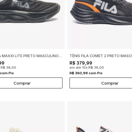
TÊNIS FILA MAXXI LITE PRETO MASCULINO F01TR00083
99
R$ 379,99
 R$ 36,00
em até 10x R$ 38,00
 com Pix
R$ 360,99 com Pix
Comprar
Comprar