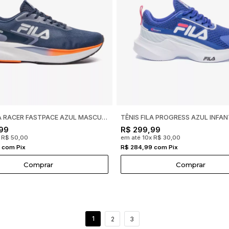
TÊNIS FILA RACER FASTPACE AZUL MASCULINO F01R00162
99
R$ 299,99
 R$ 50,00
em até 10x R$ 30,00
 com Pix
R$ 284,99 com Pix
Comprar
Comprar
1
2
3