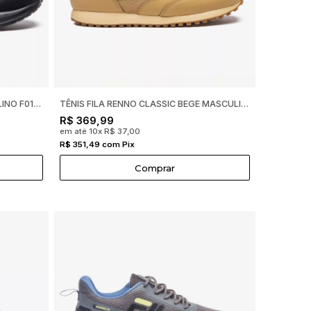
TÊNIS FILA RISE UP PRETO MASCULINO F01TR00108
TÊNIS FILA RENNO CLASSIC BEGE MASCULINO F01L00258
R$ 369,99
em até 10x R$ 37,00
R$ 351,49 com Pix
Comprar