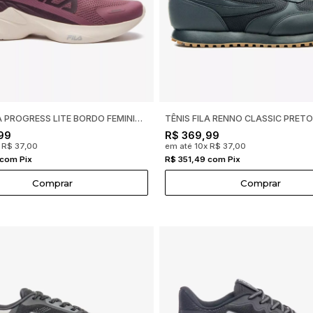
TÊNIS FILA PROGRESS LITE BORDO FEMININO F02TR00046
99
R$ 369,99
 R$ 37,00
em até 10x R$ 37,00
 com Pix
R$ 351,49 com Pix
Comprar
Comprar