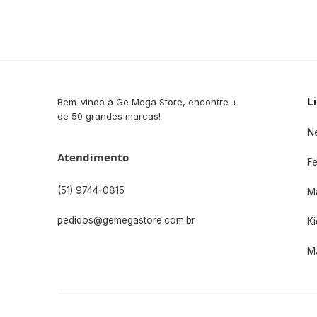
L
Bem-vindo à Ge Mega Store, encontre +
de 50 grandes marcas!
N
Atendimento
F
(51) 9744-0815
M
pedidos@gemegastore.com.br
Ki
M