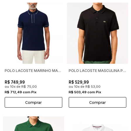
POLO LACOSTE MARINHO MASCULINA -
POLO LACOSTE MASCULINA PRETA EM ALGOD�O LEVE
R$ 749,99
R$ 529,99
ou 10x de R$ 75,00
ou 10x de R$ 53,00
R$ 712,49 com Pix
R$ 503,49 com Pix
Comprar
Comprar