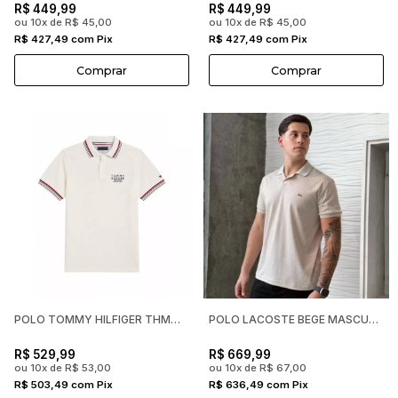
R$ 449,99
R$ 449,99
ou 10x de R$ 45,00
ou 10x de R$ 45,00
R$ 427,49 com Pix
R$ 427,49 com Pix
Comprar
Comprar
POLO TOMMY HILFIGER THMW0MW43379 BRANCA MASCULINA
POLO LACOSTE BEGE MASCULINA 4JW
R$ 529,99
R$ 669,99
ou 10x de R$ 53,00
ou 10x de R$ 67,00
R$ 503,49 com Pix
R$ 636,49 com Pix