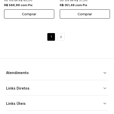
ou 10x de R$ 60,00
ou 10x de R$ 37,00
R$ 569,99 com Pix
R$ 351,49 com Pix
Comprar
Comprar
1
2
Atendimento
Links Diretos
Links Úteis