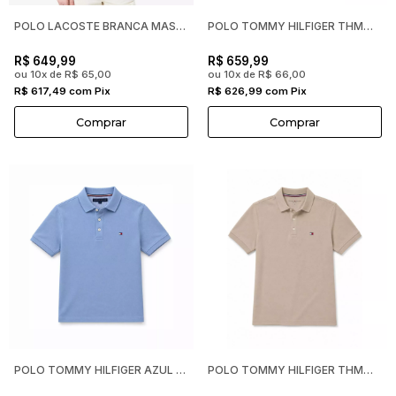
POLO LACOSTE BRANCA MASCULINA
POLO TOMMY HILFIGER THMW0MW43269 PRETA MASCULINA THBDS
R$ 649,99
R$ 659,99
ou 10x de R$ 65,00
ou 10x de R$ 66,00
R$ 617,49 com Pix
R$ 626,99 com Pix
Comprar
Comprar
POLO TOMMY HILFIGER AZUL MASCULINA THMW0MW32347
POLO TOMMY HILFIGER THMW0MW32347 BEGE MASCULINA