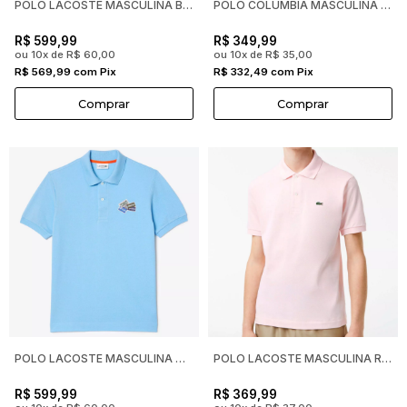
POLO LACOSTE MASCULINA BEGE 02S
POLO COLUMBIA MASCULINA TECH TRAIL CINZA
R$ 599,99
R$ 349,99
ou 10x de R$ 60,00
ou 10x de R$ 35,00
R$ 569,99 com Pix
R$ 332,49 com Pix
Comprar
Comprar
POLO LACOSTE MASCULINA AZUL
POLO LACOSTE MASCULINA ROSA CLARO
R$ 599,99
R$ 369,99