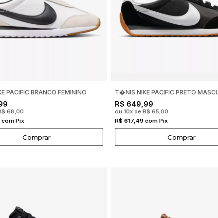
KE PACIFIC BRANCO FEMININO
T�NIS NIKE PACIFIC PRETO MASCU
99
R$ 649,99
R$ 68,00
ou 10x de R$ 65,00
 com Pix
R$ 617,49 com Pix
Comprar
Comprar