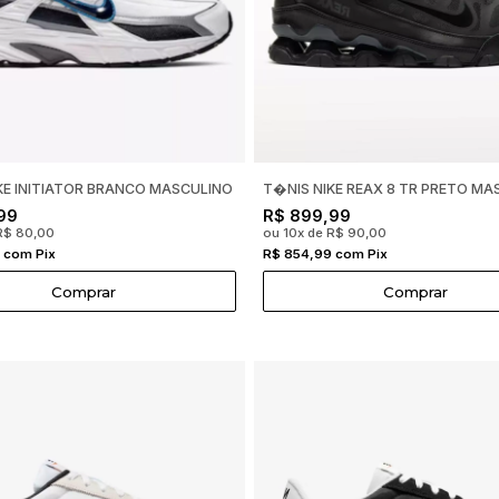
KE INITIATOR BRANCO MASCULINO
T�NIS NIKE REAX 8 TR PRETO MA
99
R$ 899,99
R$ 80,00
ou 10x de R$ 90,00
 com Pix
R$ 854,99 com Pix
Comprar
Comprar