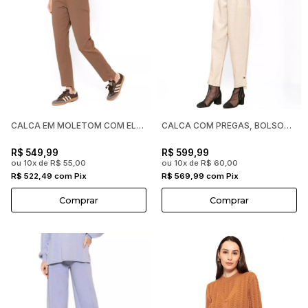
CALCA EM MOLETOM COM ELASTICO NA CINTURA E BARRA ASSIMETRICA
CALCA COM PREGAS, BOLSOS FACA E BOTOES NA BARRA ABENCAO FEMI
R$ 549,99
R$ 599,99
ou 10x de R$ 55,00
ou 10x de R$ 60,00
R$ 522,49 com Pix
R$ 569,99 com Pix
Comprar
Comprar